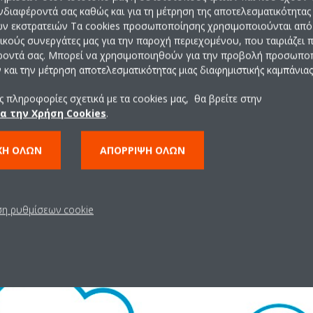
ομήσετε μεταξύ 35 και 49 % από το ενεργειακό κόστος και έως 85 % 
ενδιαφέροντά σας καθώς και για τη μέτρηση της αποτελεσματικότητας
ημα λέβητα αερίου και κλιματιστικού μηχανήματος. Τα πλεονεκτήματα
ών εκστρατειών Τα cookies προσωποποίησης χρησιμοποιούνται από 
κά τους λέβητες αερίου αναφορικά με τη μείωση των εκπομπών CO₂
ρικούς συνεργάτες μας για την παροχή περιεχομένου, που ταιριάζει
ροντά σας. Μπορεί να χρησιμοποιηθούν για την προβολή προσωπ
χετε για την συγκεκριμένη κατάσταση εξαρτάται από πολλούς παράγ
και την μέτρηση αποτελεσματικότητας μιας διαφημιστικής καμπάνιας
ος κ.λπ. Για τον υπολογισμό της μείωσης στη δική σας περίπτωση χρ
υμε
.
 πληροφορίες σχετικά με τα cookies μας, θα βρείτε στην
ια την Χρήση Cookies
.
ΧΉ ΌΛΩΝ
ΑΠΌΡΡΙΨΗ ΌΛΩΝ
ση ρυθμίσεων cookie