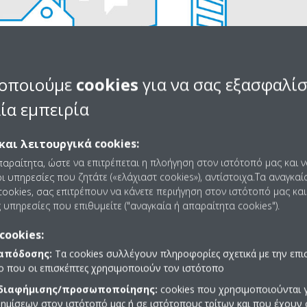
οποιούμε
cookies
για να σας εξασφαλί
ία εμπειρία
και λειτουργικά cookies:
παραίτητα, ώστε να επιτρέπεται η πλοήγηση στον ιστότοπό μας και 
εξοικονόμηση κατά την επιλογή 
ι υπηρεσίες που ζητάτε («ελάχιαστ cookies»), αντίστοιχα.Τα αναγκαί
ookies, σας επιτρέπουν να κάνετε περιήγηση στον ιστότοπό μας και
αντλίας θερμότητας;
 υπηρεσίες που επιθυμείτε ("αναγκαία ή απαραίτητα cookies").
cookies:
οιεί το 75 % της δωρεάν θερμότητας από τον αέρα, το νερό ή το έδα
 απόδοσης:
Τα cookies συλλέγουν πληροφορίες σχετικά με την επι
 θέρμανση του εμπορικού σας κτιρίου*. Η ποσότητα ενέργειας θέρμαν
πο που οι επισκέπτες χρησιμοποιούν τον ιστότοπο
 που καταναλώνεται. Μια αντλία θερμότητας συνήθως παράγει 4 kW
 διαφήμισης/προσωποποίησης:
cookies που χρησιμοποιούνται γ
εσμα να μειώνεται έτσι σημαντικά ο λογαριασμός αερίου κάθε χρόνο
ημίσεων στον ιστότοπό μας ή σε ιστότοπους τρίτων και που έχουν 