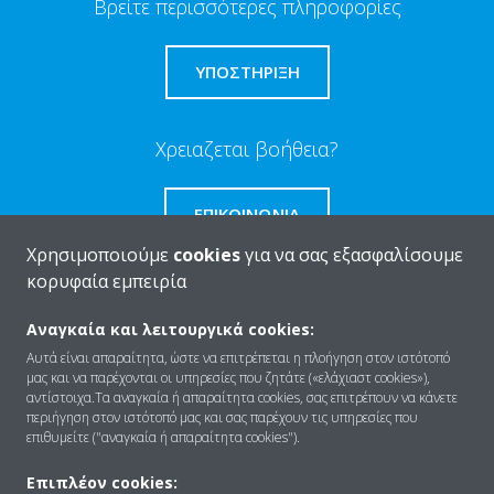
Βρείτε περισσότερες πληροφορίες
ΥΠΟΣΤΗΡΙΞΗ
Χρειαζεται βοήθεια?
ΕΠΙΚΟΙΝΩΝΊΑ
Χρησιμοποιούμε
cookies
για να σας εξασφαλίσουμε
κορυφαία εμπειρία
Αναγκαία και λειτουργικά cookies:
Ποιοι είμαστε
Αυτά είναι απαραίτητα, ώστε να επιτρέπεται η πλοήγηση στον ιστότοπό
μας και να παρέχονται οι υπηρεσίες που ζητάτε («ελάχιαστ cookies»),
αντίστοιχα.Τα αναγκαία ή απαραίτητα cookies, σας επιτρέπουν να κάνετε
περιήγηση στον ιστότοπό μας και σας παρέχουν τις υπηρεσίες που
Λύσεις
επιθυμείτε ("αναγκαία ή απαραίτητα cookies").
Επιπλέον cookies: