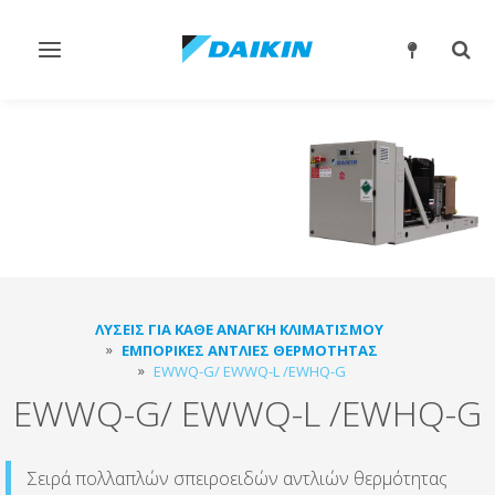
Εναλλαγή
Εναλ
στην
στην
πλοήγηση
αναζ
ΛΎΣΕΙΣ ΓΙΑ ΚΆΘΕ ΑΝΆΓΚΗ ΚΛΙΜΑΤΙΣΜΟΎ
ΕΜΠΟΡΙΚΈΣ ΑΝΤΛΊΕΣ ΘΕΡΜΌΤΗΤΑΣ
EWWQ-G/ EWWQ-L /EWHQ-G
EWWQ-G/ EWWQ-L /EWHQ-G
Σειρά πολλαπλών σπειροειδών αντλιών θερμότητας