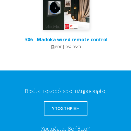
306 - Madoka wired remote control
PDF | 962.08KB
Βρείτε περισσότερες πληροφορίες
ΥΠΟΣΤΗΡΙΞΗ
Χρειαζεται βοήθεια?