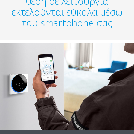
θέση σε λειτουργία
εκτελούνται εύκολα μέσω
του smartphone σας