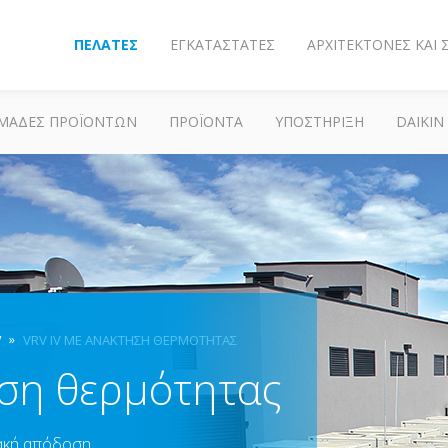
ΠΕΛΆΤΕΣ
ΕΓΚΑΤΑΣΤΆΤΕΣ
ΑΡΧΙΤΈΚΤΟΝΕΣ ΚΑΙ
ΜΆΔΕΣ ΠΡΟΪΌΝΤΩΝ
ΠΡΟΪΌΝΤΑ
ΥΠΟΣΤΗΡΙΞΗ
DAIKIN
V
VRV IV ΜΕ ΑΝΆΚΤΗΣΗ ΘΕΡΜΌΤΗΤΑΣ
ηση θερμότητας
ιακή απόδοση.