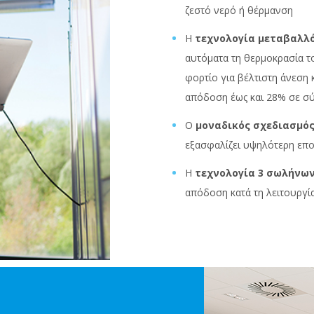
ζεστό νερό ή θέρμανση
H
τεχνολογία μεταβαλλ
αυτόματα τη θερμοκρασία τ
φορτίο για βέλτιστη άνεση 
απόδοση έως και 28% σε σύ
Ο
μοναδικός σχεδιασμό
εξασφαλίζει υψηλότερη επ
Η
τεχνολογία 3 σωλήνω
απόδοση κατά τη λειτουργί