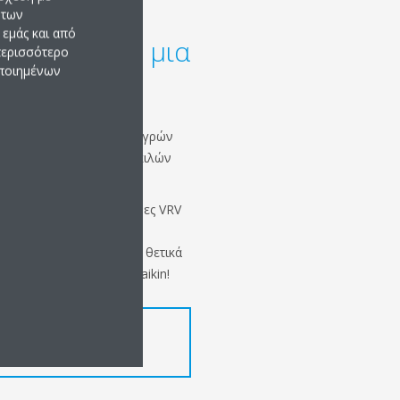
 των
εμάς και από
ύκλου: προς μια
 περισσότερο
οποιημένων
ομία
υφιστάμενων ψυκτικών υγρών
σσότερων από 150.000 κιλών
θερμότητας και οι μονάδες VRV
θέσιμες με πιστοποιημένη
τικού υγρού. Συμβάλετε θετικά
να προϊόν VRV L∞P by Daikin!
ΕΡΑ ΣΧΕΤΙΚΆ ΜΕ ΤΙΣ
 ΓΙΑ ΤΗ ΜΕΊΩΣΗ ΤΟΥ
ΚΟΎ ΑΝΤΊΚΤΥΠΟΥ