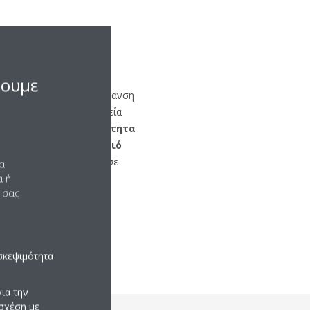
ανση και ψύξη
σουμε
πει την ταυτόχρονη θέρμανση
ναι ιδανική για ξενοδοχεία
κέπτες σας τη δυνατότητα
 κλιματισμό στο δωμάτιό
μη για κτίρια με γραφεία σε
να
α ή
 σας
σκεψιμότητα
ια την
σχέση με