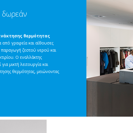
 δωρεάν
ανάκτησης θερμότητας
α από γραφεία και αίθουσες
ή παραγωγή ζεστού νερού και
τιρίου. Ο εναλλάκτης
 για μικτή λειτουργία και
τησης θερμότητας, μειώνοντας