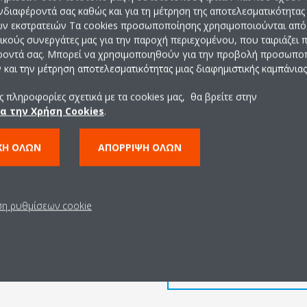
ενδιαφέροντά σας καθώς και για τη μέτρηση της αποτελεσματικότητας
ών εκστρατειών Τα cookies προσωποποίησης χρησιμοποιούνται από 
Κλείσιμο του κ
ρικούς συνεργάτες μας για την παροχή περιεχομένου, που ταιριάζει
ροντά σας. Μπορεί να χρησιμοποιηθούν για την προβολή προσωπ
κυκλική οικον
και την μέτρηση αποτελεσματικότητας μιας διαφημιστικής καμπάνιας
 πληροφορίες σχετικά με τα cookies μας, θα βρείτε στην
Με την επαναχρησιμοποίηση 
ια την Χρήση Cookies
.
αποφεύγεται η παραγωγή περι
καθαρού αερίου κάθε χρόνο.
ΧΉ ΌΛΩΝ
ΑΠΌΡΡΙΨΗ ΌΛΩΝ
Οι μονάδες VRV IV+ ανάκτησης 
IV της σειράς S είναι τώρα δια
αντιστοίχιση ανακτημένου ψυκ
ση ρυθμίσεων cookie
στο περιβάλλον επιλέγοντας έ
ΜΆΘΕΤΕ ΠΕΡΙΣΣΌΤ
ΠΡΩΤΟΒΟΥΛΊΕΣ ΜΑΣ
ΠΕΡΙΒΑΛΛΟΝΤΙ