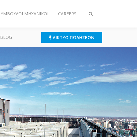
 ΣΎΜΒΟΥΛΟΙ ΜΗΧΑΝΙΚΟΊ
CAREERS
Εναλλαγή
στην
αναζήτηση
 BLOG
ΔΊΚΤΥΟ ΠΩΛΉΣΕΩΝ