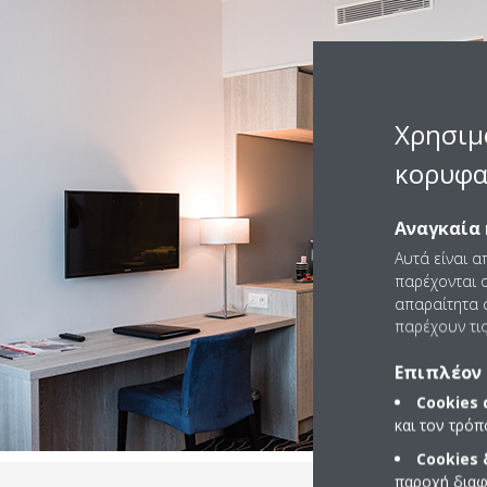
Χρησιμ
κορυφα
Αναγκαία 
Αυτά είναι α
παρέχονται ο
απαραίτητα c
παρέχουν τις
Επιπλέον 
Cookies
και τον τρό
Cookies
παροχή διαφ