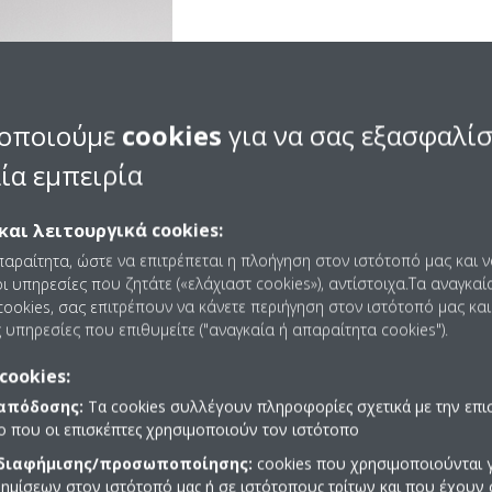
Ταυτόχρονη θέρμ
οποιούμε
cookies
για να σας εξασφαλί
Η ανάκτηση θερμότητας επιτρέ
ία εμπειρία
και ψύξη. Αυτή η δυνατότητα εί
καθώς
παρέχει στους επισ
και λειτουργικά cookies:
να ρυθμίζουν οι ίδιοι τον
τους
και είναι, επίσης, πολύτι
παραίτητα, ώστε να επιτρέπεται η πλοήγηση στον ιστότοπό μας και 
βόρεια και νότια όψη.
ι υπηρεσίες που ζητάτε («ελάχιαστ cookies»), αντίστοιχα.Τα αναγκαί
ookies, σας επιτρέπουν να κάνετε περιήγηση στον ιστότοπό μας και
 υπηρεσίες που επιθυμείτε ("αναγκαία ή απαραίτητα cookies").
cookies:
 απόδοσης:
Τα cookies συλλέγουν πληροφορίες σχετικά με την επι
πο που οι επισκέπτες χρησιμοποιούν τον ιστότοπο
 διαφήμισης/προσωποποίησης:
cookies που χρησιμοποιούνται γ
ημίσεων στον ιστότοπό μας ή σε ιστότοπους τρίτων και που έχουν 